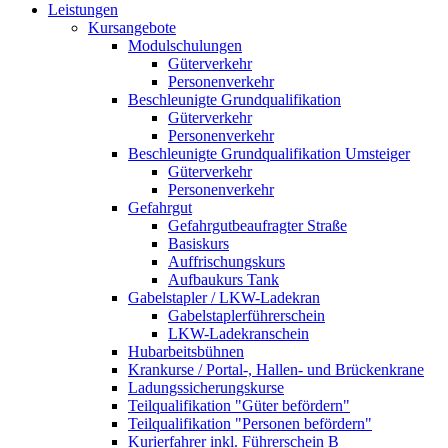
Leistungen
Kursangebote
Modulschulungen
Güterverkehr
Personenverkehr
Beschleunigte Grundqualifikation
Güterverkehr
Personenverkehr
Beschleunigte Grundqualifikation Umsteiger
Güterverkehr
Personenverkehr
Gefahrgut
Gefahrgutbeaufragter Straße
Basiskurs
Auffrischungskurs
Aufbaukurs Tank
Gabelstapler / LKW-Ladekran
Gabelstaplerführerschein
LKW-Ladekranschein
Hubarbeitsbühnen
Krankurse / Portal-, Hallen- und Brückenkrane
Ladungssicherungskurse
Teilqualifikation "Güter befördern"
Teilqualifikation "Personen befördern"
Kurierfahrer inkl. Führerschein B