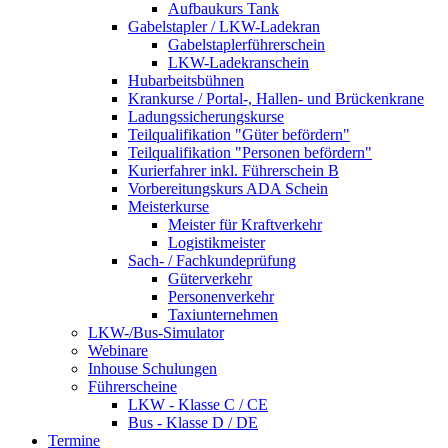
Aufbaukurs Tank
Gabelstapler / LKW-Ladekran
Gabelstaplerführerschein
LKW-Ladekranschein
Hubarbeitsbühnen
Krankurse / Portal-, Hallen- und Brückenkrane
Ladungssicherungskurse
Teilqualifikation "Güter befördern"
Teilqualifikation "Personen befördern"
Kurierfahrer inkl. Führerschein B
Vorbereitungskurs ADA Schein
Meisterkurse
Meister für Kraftverkehr
Logistikmeister
Sach- / Fachkundeprüfung
Güterverkehr
Personenverkehr
Taxiunternehmen
LKW-/Bus-Simulator
Webinare
Inhouse Schulungen
Führerscheine
LKW - Klasse C / CE
Bus - Klasse D / DE
Termine