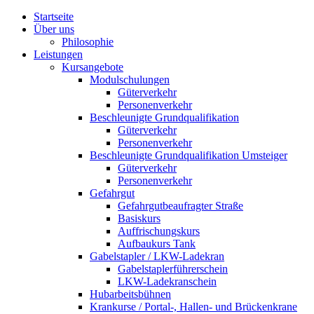
Startseite
Über uns
Philosophie
Leistungen
Kursangebote
Modulschulungen
Güterverkehr
Personenverkehr
Beschleunigte Grundqualifikation
Güterverkehr
Personenverkehr
Beschleunigte Grundqualifikation Umsteiger
Güterverkehr
Personenverkehr
Gefahrgut
Gefahrgutbeaufragter Straße
Basiskurs
Auffrischungskurs
Aufbaukurs Tank
Gabelstapler / LKW-Ladekran
Gabelstaplerführerschein
LKW-Ladekranschein
Hubarbeitsbühnen
Krankurse / Portal-, Hallen- und Brückenkrane