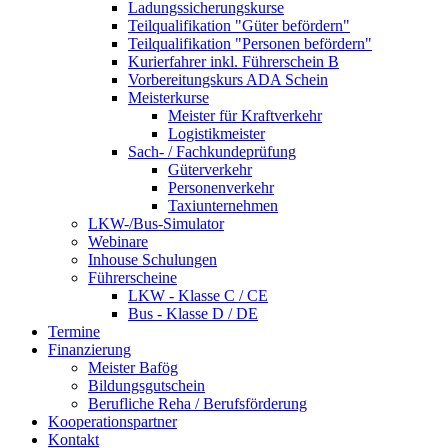
Ladungssicherungskurse
Teilqualifikation "Güter befördern"
Teilqualifikation "Personen befördern"
Kurierfahrer inkl. Führerschein B
Vorbereitungskurs ADA Schein
Meisterkurse
Meister für Kraftverkehr
Logistikmeister
Sach- / Fachkundeprüfung
Güterverkehr
Personenverkehr
Taxiunternehmen
LKW-/Bus-Simulator
Webinare
Inhouse Schulungen
Führerscheine
LKW - Klasse C / CE
Bus - Klasse D / DE
Termine
Finanzierung
Meister Bafög
Bildungsgutschein
Berufliche Reha / Berufsförderung
Kooperationspartner
Kontakt