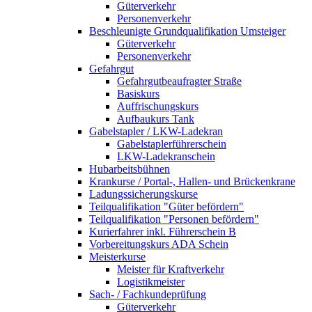
Güterverkehr
Personenverkehr
Beschleunigte Grundqualifikation Umsteiger
Güterverkehr
Personenverkehr
Gefahrgut
Gefahrgutbeaufragter Straße
Basiskurs
Auffrischungskurs
Aufbaukurs Tank
Gabelstapler / LKW-Ladekran
Gabelstaplerführerschein
LKW-Ladekranschein
Hubarbeitsbühnen
Krankurse / Portal-, Hallen- und Brückenkrane
Ladungssicherungskurse
Teilqualifikation "Güter befördern"
Teilqualifikation "Personen befördern"
Kurierfahrer inkl. Führerschein B
Vorbereitungskurs ADA Schein
Meisterkurse
Meister für Kraftverkehr
Logistikmeister
Sach- / Fachkundeprüfung
Güterverkehr